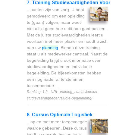
7. Training Studievaardigheden Voor
...punten zijn van zorg. U bent
gemotiveerd om een opleiding
te (gaan) volgen, maar weet
niet altijd goed hoe u dit aan gaat pakken.
Met de juiste studievaardigheden leert u
voortaan met meer plezier en houdt u zich
aan uw
planning
. Binnen deze training
staat u als medewerker centraal. Naast de
begeleiding krijgt u ook informatie over
studievaardigheden en individuele
begeleiding. De bijeenkomsten hebben
een nog nader af te stemmen
tussenperiode. ...
Ranking: 1.3 - URL: training_cursus/cursus-
studievaardigheden/studie-begeleiding/
8. Cursus Optimale Logistiek
...op en met meer toegevoegde
waarde gebeuren. Deze cursus
biedt u concrete tips en tools.