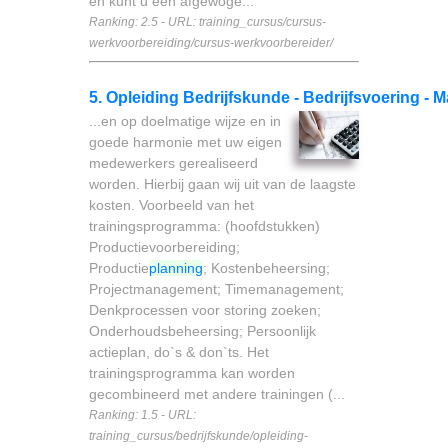
en kunt u een afgewoge...
Ranking: 2.5 - URL: training_cursus/cursus-
werkvoorbereiding/cursus-werkvoorbereider/
5. Opleiding Bedrijfskunde - Bedrijfsvoering -
...en op doelmatige wijze en in
goede harmonie met uw eigen
medewerkers gerealiseerd
worden. Hierbij gaan wij uit van de laagste
kosten. Voorbeeld van het
trainingsprogramma: (hoofdstukken)
Productievoorbereiding;
Productie
planning
; Kostenbeheersing;
Projectmanagement; Timemanagement;
Denkprocessen voor storing zoeken;
Onderhoudsbeheersing; Persoonlijk
actieplan, do`s & don`ts. Het
trainingsprogramma kan worden
gecombineerd met andere trainingen (...
Ranking: 1.5 - URL:
training_cursus/bedrijfskunde/opleiding-