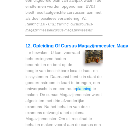
een uitgebreid plan van aanpak waarin de
eindtermen worden opgenomen. BV&T
biedt resultaatgerichte cursussen aan met
als doel positieve verandering. W...
Ranking: 1.0 - URL: training_cursus/cursus-
magazijnmeester/cursus-magazijnmeester/
12. Opleiding Of Cursus Magazijnmeester, Mag
...e bewaken. U kunt voorraad
beheersingsmethoden
beoordelen en bent op de
hoogte van beschikbare locatie laad- en
lossystemen. Daarnaast bent u in staat de
goederenstroom in kaart te brengen, een
ontwerpschets en een route
planning
te
maken. De cursus Magazijnmeester wordt
afgesloten met drie afzonderlijke
examens. Na het behalen van deze
examens ontvangt u het diploma
Magazijnmeester. Om dit resultaat te
behalen maken vooraf aan de cursus een