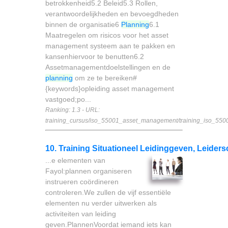
betrokkenheid5.2 Beleid5.3 Rollen,
verantwoordelijkheden en bevoegdheden
binnen de organisatie6
Planning
6.1
Maatregelen om risicos voor het asset
management systeem aan te pakken en
kansenhiervoor te benutten6.2
Assetmanagementdoelstellingen en de
planning
om ze te bereiken#
{keywords}opleiding asset management
vastgoed;po...
Ranking: 1.3 - URL:
training_cursus/iso_55001_asset_management/training_iso_550
10. Training Situationeel Leidinggeven, Leider
...e elementen van
Fayol:plannen organiseren
instrueren coördineren
controleren.We zullen de vijf essentiële
elementen nu verder uitwerken als
activiteiten van leiding
geven.PlannenVoordat iemand iets kan