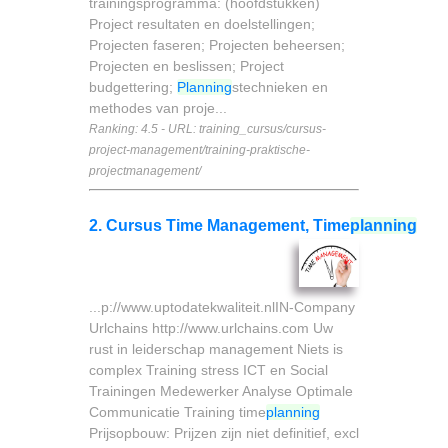
trainingsprogramma: (hoofdstukken)
Project resultaten en doelstellingen;
Projecten faseren; Projecten beheersen;
Projecten en beslissen; Project
budgettering;
Planning
stechnieken en
methodes van proje...
Ranking: 4.5 - URL: training_cursus/cursus-
project-management/training-praktische-
projectmanagement/
2. Cursus Time Management, Time
planning
...p://www.uptodatekwaliteit.nlIN-Company
Urlchains http://www.urlchains.com Uw
rust in leiderschap management Niets is
complex Training stress ICT en Social
Trainingen Medewerker Analyse Optimale
Communicatie Training time
planning
Prijsopbouw: Prijzen zijn niet definitief, excl