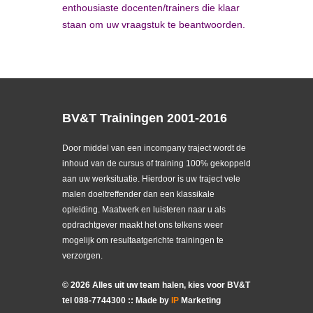
enthousiaste docenten/trainers die klaar
staan om uw vraagstuk te beantwoorden.
BV&T Trainingen 2001-2016
Door middel van een incompany traject wordt de
inhoud van de cursus of training 100% gekoppeld
aan uw werksituatie. Hierdoor is uw traject vele
malen doeltreffender dan een klassikale
opleiding. Maatwerk en luisteren naar u als
opdrachtgever maakt het ons telkens weer
mogelijk om resultaatgerichte trainingen te
verzorgen.
©
2026
Alles uit uw team halen, kies voor BV&T
tel
088
-
7744300
:: Made by
IP
Marketing