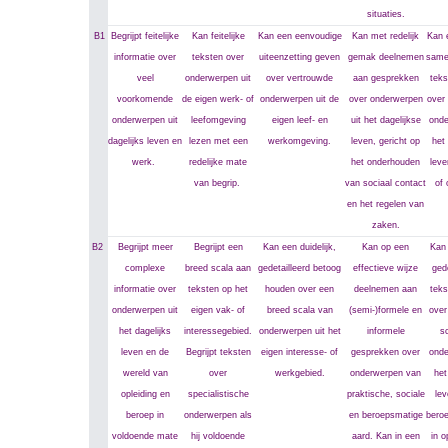
situaties.
B1
Begrijpt feitelijke
Kan feitelijke
Kan een eenvoudige
Kan met redelijk
Kan 
informatie over
teksten over
uiteenzetting geven
gemak deelnemen
same
veel
onderwerpen uit
over vertrouwde
aan gesprekken
teks
voorkomende
de eigen werk- of
onderwerpen uit de
over onderwerpen
over
onderwerpen uit
leefomgeving
eigen leef- en
uit het dagelijkse
onde
dagelijks leven en
lezen met een
werkomgeving.
leven, gericht op
het 
werk.
redelijke mate
het onderhouden
leve
van begrip.
van sociaal contact
of 
en het regelen van
zaken.
B2
Begrijpt meer
Begrijpt een
Kan een duidelijk,
Kan op een
Kan 
complexe
breed scala aan
gedetailleerd betoog
effectieve wijze
gede
informatie over
teksten op het
houden over een
deelnemen aan
teks
onderwerpen uit
eigen vak- of
breed scala van
(semi-)formele en
over
het dagelijks
interessegebied.
onderwerpen uit het
informele
s
leven en de
Begrijpt teksten
eigen interesse- of
gesprekken over
onde
wereld van
over
werkgebied.
onderwerpen van
het
opleiding en
specialistische
praktische, sociale
lev
beroep in
onderwerpen als
en beroepsmatige
bero
voldoende mate
hij voldoende
aard. Kan in een
in o