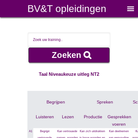
BV&T opleidingen
Taal Niveaukeuze uitleg NT2
Begrijpen
Spreken
Sc
Luisteren
Lezen
Productie
Gesprekken
voeren
A1
Begrijpt
Kan vertrouwde
Kan zich uitdrukken
Kan deelnemen
K
vertrouwde
namen, woorden
in losse woorden en
aan eenvoudige
woo