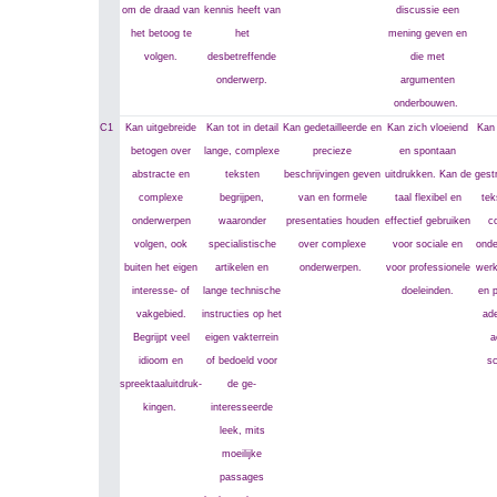
om de draad van
kennis heeft van
discussie een
het betoog te
het
mening geven en
volgen.
desbetreffende
die met
onderwerp.
argumenten
onderbouwen.
C1
Kan uitgebreide
Kan tot in detail
Kan gedetailleerde en
Kan zich vloeiend
Kan 
betogen over
lange, complexe
precieze
en spontaan
abstracte en
teksten
beschrijvingen geven
uitdrukken. Kan de
gest
complexe
begrijpen,
van en formele
taal flexibel en
tek
onderwerpen
waaronder
presentaties houden
effectief gebruiken
c
volgen, ook
specialistische
over complexe
voor sociale en
onde
buiten het eigen
artikelen en
onderwerpen.
voor professionele
werk
interesse- of
lange technische
doeleinden.
en p
vakgebied.
instructies op het
ad
Begrijpt veel
eigen vakterrein
a
idioom en
of bedoeld voor
sc
spreektaaluitdruk-
de ge-
kingen.
interesseerde
leek, mits
moeilijke
passages