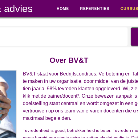
 advies
HOME
REFERENTIES
CURSU
Over BV&T
BV&T staat voor Bedrijfscondities, Verbetering en Ta
te maken in uw organisatie, door middel van de juiste
tien jaar al 98% tevreden klanten opgeleverd. Wij zie
klik met de trainer/docent*. Onze bewezen aanpak is
doelstelling staat centraal en wordt omgezet in een
vertrouwen op ons team van ervaren docenten die u st
maximaal begeleiden.
Tevredenheid is goed, betrokkenheid is beter. Tevreden med
perse bereid een stapje extra te zetten als dat nodig is. D