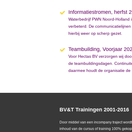
Informatiestromen, herfst 
Waterbedrijf PWN Noord-Holland i
verbeterd. De communicatielijnen 
hierbij weer op scherp gezet.
Teambuilding, Voorjaar 20
Voor Hectas BV verzorgen wij doo
de teambuildingsdagen. Continuite
daarmee houdt de organisatie de 
BV&T Trainingen 2001-2016
Door middel van een incompany traject wordt
inhoud van de cursus of training 100% geko