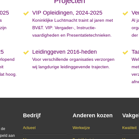
Projecten
2025
VIP Opleidingen, 2024-2025
Ve
s
Koninklijke Luchtmacht traint al jaren met
Al 
zijn
BV&T. VIP: Vergader-, Instructie-
org
vaardigheden en Presentatietechnieken.
der
25
Leidinggeven 2016-heden
Taa
rlopend
Voor verschillende organisaties verzorgen
Wel
it
wij langdurige leidinggevende trajecten.
met
lat hoog.
ver
afn
Bedrijf
Anderen kozen
Vakge
Actueel
Werkwijze
Kwaliteit
 de
ppeld aan