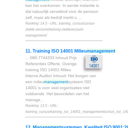
kan het overkomen. In eerste instantie is
dat natuurlijk vervelend voor de persoon
zelf, maar als bedrijf merkt u ...
Ranking: 14.5 - URL: training_cursus/cursus-
ziekte-verzuim/training-ziekteverzuim-
management/
11. Training ISO 14001 Milieu
management
... 088-7744333 Inhoud Prijs
Referenties Offerte. Overige.
training ISO 14001 Milieu
Interne Auditor Inhoud: Het borgen van
een milieu
management
systeem ISO
14001 is voor veel organisaties niet
voldoende. Het beoordelen van het
manage...
Ranking: 13.5 - URL:
training_cursus/training_iso_14001_management/cursus_iso_14
12.
Management
systemen, Kwaliteit ISO 9001:2