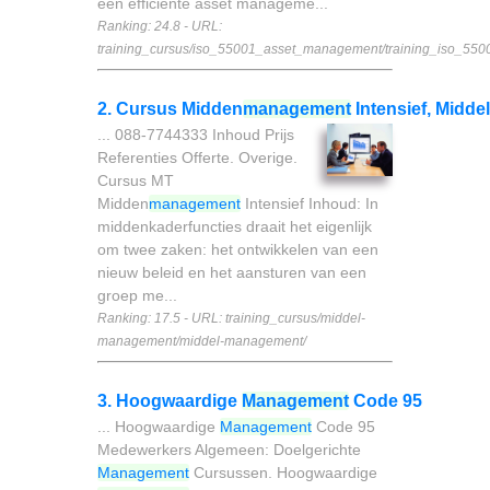
een efficiente asset manageme...
Ranking: 24.8 - URL:
training_cursus/iso_55001_asset_management/training_iso_550
2. Cursus Midden
management
Intensief, Middel
... 088-7744333 Inhoud Prijs
Referenties Offerte. Overige.
Cursus MT
Midden
management
Intensief Inhoud: In
middenkaderfuncties draait het eigenlijk
om twee zaken: het ontwikkelen van een
nieuw beleid en het aansturen van een
groep me...
Ranking: 17.5 - URL: training_cursus/middel-
management/middel-management/
3. Hoogwaardige
Management
Code 95
... Hoogwaardige
Management
Code 95
Medewerkers Algemeen: Doelgerichte
Management
Cursussen. Hoogwaardige