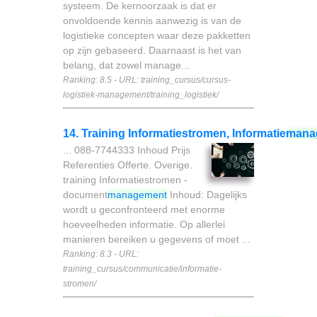
systeem. De kernoorzaak is dat er
onvoldoende kennis aanwezig is van de
logistieke concepten waar deze pakketten
op zijn gebaseerd. Daarnaast is het van
belang, dat zowel manage...
Ranking: 8.5 - URL: training_cursus/cursus-
logistiek-management/training_logistiek/
14. Training Informatiestromen, Informatie
mana
... 088-7744333 Inhoud Prijs
Referenties Offerte. Overige.
training Informatiestromen -
document
management
Inhoud: Dagelijks
wordt u geconfronteerd met enorme
hoeveelheden informatie. Op allerlei
manieren bereiken u gegevens of moet ...
Ranking: 8.3 - URL:
training_cursus/communicatie/informatie-
stromen/