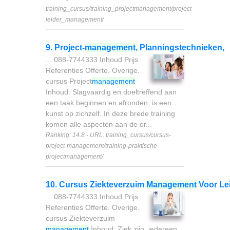
training_cursus/training_projectmanagement/project-
leider_management/
9. Project-
management
, Planningstechnieken,
... 088-7744333 Inhoud Prijs
Referenties Offerte. Overige.
cursus Project
management
Inhoud: Slagvaardig en doeltreffend aan
een taak beginnen en afronden, is een
kunst op zichzelf. In deze brede training
komen alle aspecten aan de or...
Ranking: 14.8 - URL: training_cursus/cursus-
project-management/training-praktische-
projectmanagement/
10. Cursus Ziekteverzuim
Management
Voor Le
... 088-7744333 Inhoud Prijs
Referenties Offerte. Overige.
cursus Ziekteverzuim
management
Inhoud: Ziek zijn, iedereen